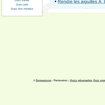
•
Quizz karaté
Rendre les aiguilles Ã t
Quizz judo
Quizz Arts martiaux
©
Domastuces
- Partenaires :
Quizz géographie
,
Quiz com