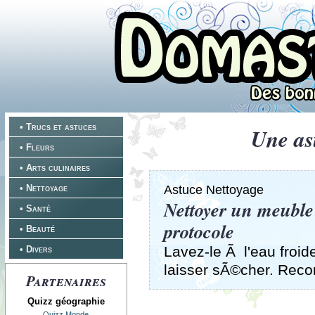
• Trucs et astuces
Une as
• Fleurs
• Arts culinaires
• Nettoyage
Astuce Nettoyage
Nettoyer un meuble 
• Santé
protocole
• Beauté
Lavez-le Ã l'eau froide
• Divers
laisser sÃ©cher. Re
Partenaires
Quizz géographie
Quizz Monde