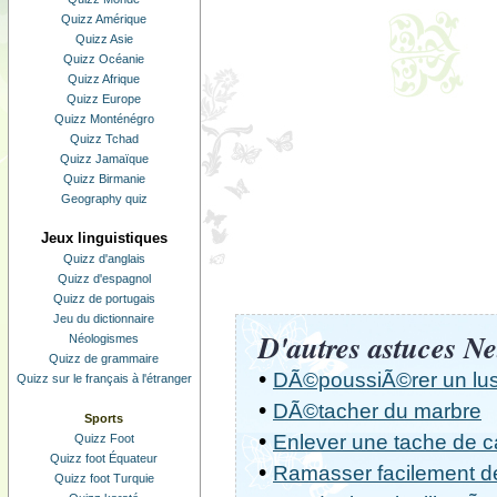
Quizz Amérique
Quizz Asie
Quizz Océanie
Quizz Afrique
Quizz Europe
Quizz Monténégro
Quizz Tchad
Quizz Jamaïque
Quizz Birmanie
Geography quiz
Jeux linguistiques
Quizz d'anglais
Quizz d'espagnol
Quizz de portugais
Jeu du dictionnaire
D'autres astuces Ne
Néologismes
Quizz de grammaire
•
DÃ©poussiÃ©rer un lus
Quizz sur le français à l'étranger
•
DÃ©tacher du marbre
Sports
•
Enlever une tache de 
Quizz Foot
Quizz foot Équateur
•
Ramasser facilement de
Quizz foot Turquie